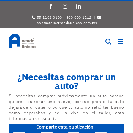
Saltar
Facebook
Instagram
LinkedIn
al
contenido
55 1102 0100 • 800 000 1212 |
contacto@arrendaunicco.com.mx
¿Necesitas comprar un
auto?
Si necesitas comprar próximamente un auto porque
quieres estrenar uno nuevo, porque pronto tu auto
dejará de circular, o porque tu auto no salió tan bueno
como esperabas y se la vive en el taller, esta
información es para ti.
Comparte esta publicación: