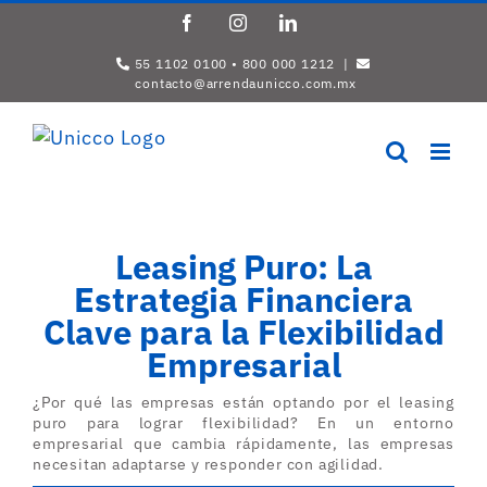
Saltar
Facebook
Instagram
LinkedIn
al
contenido
55 1102 0100 • 800 000 1212 |
contacto@arrendaunicco.com.mx
Leasing Puro: La
Estrategia Financiera
Clave para la Flexibilidad
Empresarial
¿Por qué las empresas están optando por el leasing
puro para lograr flexibilidad? En un entorno
empresarial que cambia rápidamente, las empresas
necesitan adaptarse y responder con agilidad.