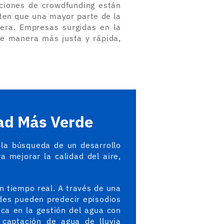
uciones de crowdfunding están
iten que una mayor parte de la
iera. Empresas surgidas en la
 de manera más justa y rápida,
dad Más Verde
 la búsqueda de un desarrollo
 mejorar la calidad del aire,
n tiempo real. A través de una
ades pueden predecir episodios
ca en la gestión del agua con
 captación de agua de lluvia