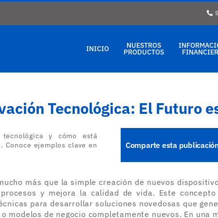
5
NUESTROS
INFORMACI
INICIO
PRODUCTOS
FINANCIE
vación Tecnológica: El Futuro e
 tecnológica y cómo está
Comparte esta publicación
o. Conoce ejemplos clave en
 mucho más que la simple creación de nuevos dispositiv
a procesos y mejora la calidad de vida. Este concepto 
écnicas para desarrollar soluciones novedosas que gener
os o modelos de negocio completamente nuevos. En una m