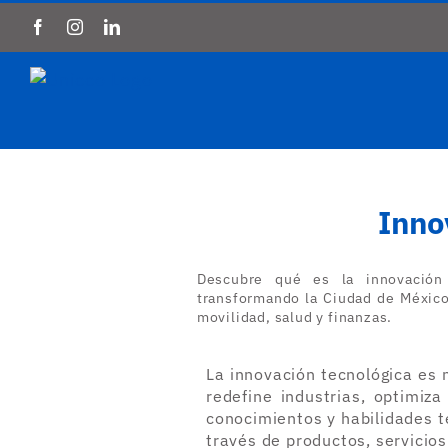
Saltar
Facebook
Instagram
LinkedIn
al
contenido
Inno
Descubre qué es la innovación
transformando la Ciudad de Méxic
movilidad, salud y finanzas.
La innovación tecnológica es
redefine industrias, optimiz
conocimientos y habilidades t
través de productos, servici