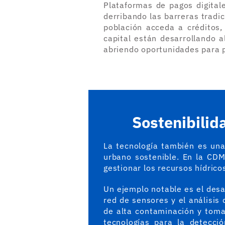
Plataformas de pagos digital
derribando las barreras tradi
población acceda a créditos,
capital están desarrollando a
abriendo oportunidades para 
Sostenibilid
La tecnología también es una
urbano sostenible. En la CDM
gestionar los recursos hídrico
Un ejemplo notable es el desa
red de sensores y el análisis
de alta contaminación y toma
tecnologías para la detecci