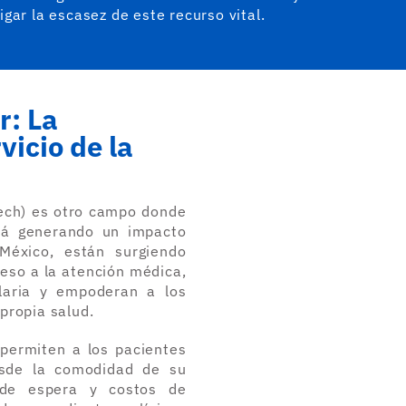
igar la escasez de este recurso vital.
r: La
vicio de la
Tech) es otro campo donde
stá generando un impacto
México, están surgiendo
eso a la atención médica,
alaria y empoderan a los
propia salud.
permiten a los pacientes
esde la comodidad de su
 de espera y costos de